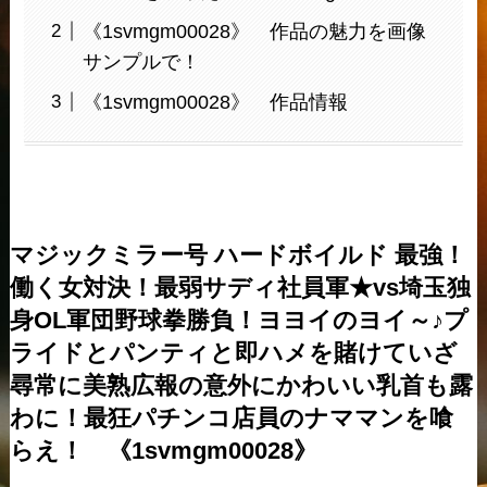
《1svmgm00028》 作品の魅力を画像
サンプルで！
《1svmgm00028》 作品情報
マジックミラー号 ハードボイルド 最強！
働く女対決！最弱サディ社員軍★vs埼玉独
身OL軍団野球拳勝負！ヨヨイのヨイ～♪プ
ライドとパンティと即ハメを賭けていざ
尋常に美熟広報の意外にかわいい乳首も露
わに！最狂パチンコ店員のナママンを喰
らえ！ 《1svmgm00028》