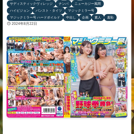
サディスティックヴィレッジ
ナンパ
ニューカジー風間
ハイビジョン
パンスト・タイツ
マジックミラー号
マジックミラー号 ハードボイルド
中出し
企画
素人
羞恥
2024年8月22日