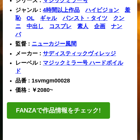
シリーズ :
マジックミラー号
ジャンル :
4時間以上作品
ハイビジョン
羞
恥
OL
ギャル
パンスト・タイツ
クン
ニ
中出し
コスプレ
素人
企画
ナン
パ
監督 :
ニューカジー風間
メーカー :
サディスティックヴィレッジ
レーベル :
マジックミラー号 ハードボイル
ド
品番 : 1svmgm00028
価格 : ￥2080~
FANZAで作品情報をチェック!