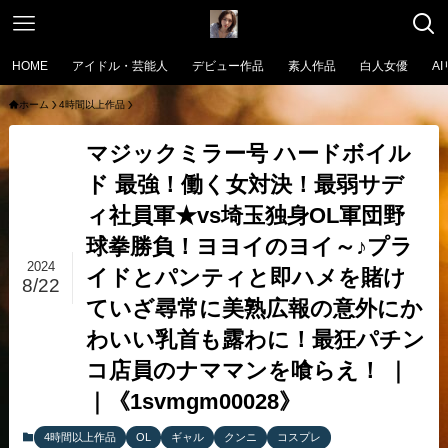
HOME
アイドル・芸能人
デビュー作品
素人作品
白人女優
A
ホーム
4時間以上作品
マジックミラー号 ハードボイル
ド 最強！働く女対決！最弱サデ
ィ社員軍★vs埼玉独身OL軍団野
球拳勝負！ヨヨイのヨイ～♪プラ
2024
イドとパンティと即ハメを賭け
8/22
ていざ尋常に美熟広報の意外にか
わいい乳首も露わに！最狂パチン
コ店員のナママンを喰らえ！ ｜
｜《1svmgm00028》
4時間以上作品
OL
ギャル
クンニ
コスプレ