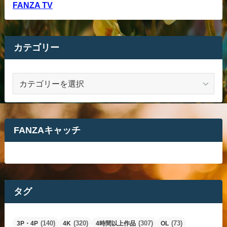
FANZA TV
カテゴリー
カ
テ
ゴ
リ
ー
FANZAキャッチ
タグ
(140)
(320)
(307)
(73)
3P・4P
4K
4時間以上作品
OL