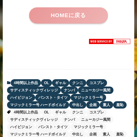
HOMEに戻る
4時間以上作品
OL
ギャル
クンニ
コスプレ
サディスティックヴィレッジ
ナンパ
ニューカジー風間
ハイビジョン
パンスト・タイツ
マジックミラー号
マジックミラー号 ハードボイルド
中出し
企画
素人
羞恥
4時間以上作品
OL
ギャル
クンニ
コスプレ
サディスティックヴィレッジ
ナンパ
ニューカジー風間
ハイビジョン
パンスト・タイツ
マジックミラー号
マジックミラー号 ハードボイルド
中出し
企画
素人
羞恥