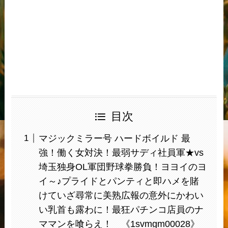
目次
マジックミラー号 ハードボイルド 最
強！働く女対決！最弱サディ社員軍★vs
埼玉独身OL軍団野球拳勝負！ヨヨイのヨ
イ～♪プライドとパンティと即ハメを賭
けていざ尋常に美熟広報の意外にかわい
い乳首も露わに！最狂パチンコ店員のナ
ママンを喰らえ！ 《1svmgm00028》