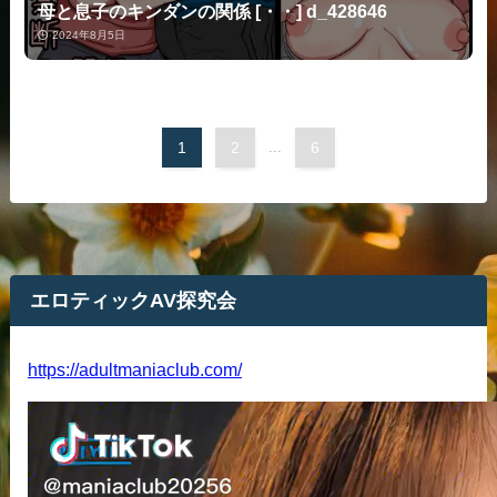
母と息子のキンダンの関係 [・・] d_428646
2024年8月5日
1
2
...
6
エロティックAV探究会
https://adultmaniaclub.com/