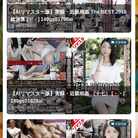
【AIリマスター版】実録・近親相姦 The BEST 2016
総決算 [・・] 140gs01796ai
2024年8月10日
近親相姦
【AIリマスター版】実録・近親相姦 ［十七］ [・・]
140gs01828ai
2024年8月10日
近親相姦