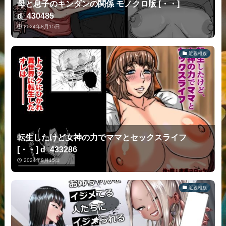
母と息子のキンダンの関係 モノクロ版 [・・]
d_430485
2024年8月15日
近親相姦
転生したけど女神の力でママとセックスライフ
[・・] d_433286
2024年8月15日
近親相姦