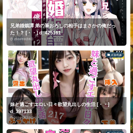
兄弟婚姻譚 弟の筆おろしの相手はまさかの俺だっ
た！？ [・・] d_425161
2024年8月6日
近親相姦
妹と過ごすエロい日々欲望丸出しの生活 [・・]
d_397133
2024年8月5日