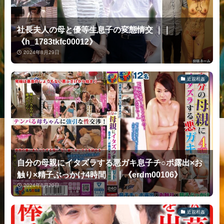
社長夫人の母と優等生息子の変態情交 ｜｜
《h_1783tkfc00012》
2024年8月29日
近親相姦
自分の母親にイタズラする悪ガキ息子チ○ポ露出×お
触り×精子ぶっかけ4時間 ｜｜《erdm00106》
2024年8月20日
近親相姦