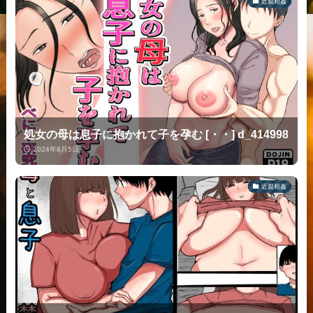
近親相姦
処女の母は息子に抱かれて子を孕む [・・] d_414998
2024年8月5日
近親相姦