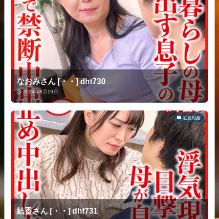
なおみさん [・・] dht730
2024年8月19日
近親相姦
結香さん [・・] dht731