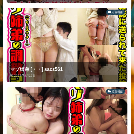
近親相姦
マゾ姉弟 [・・] sacz561
2024年8月16日
近親相姦