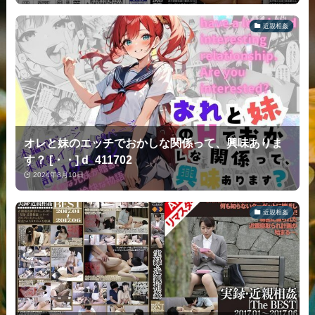
近親相姦
オレと妹のエッチでおかしな関係って、興味ありま
す？ [・・] d_411702
2024年8月10日
近親相姦