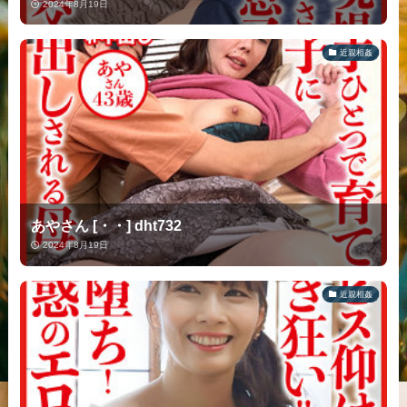
2024年8月19日
近親相姦
あやさん [・・] dht732
2024年8月19日
近親相姦