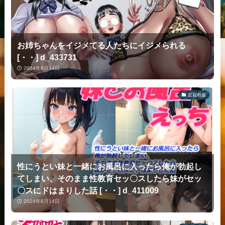
お姉ちゃんをイジメてる人たちにイジメられる
[・・] d_433731
2024年8月14日
近親相姦
性にうとい妹と一緒にお風呂に入ったら俺が勃起し
てしまい、そのまま性教育セッ〇スしたら妹がセッ
〇スにドはまりした話 [・・] d_411009
2024年8月14日