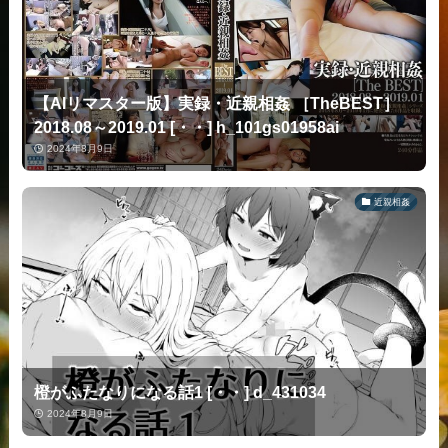
【AIリマスター版】実録・近親相姦 ［TheBEST］
2018.08～2019.01 [・・] h_101gs01958ai
2024年8月9日
近親相姦
橙がふたなりになる話1 [・・] d_431034
2024年8月9日