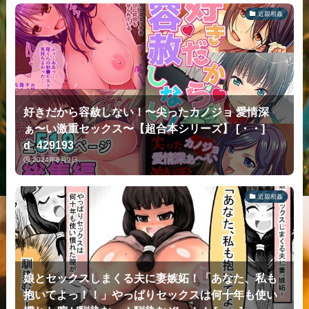
近親相姦
好きだから容赦しない！〜尖ったカノジョ 愛情深
ぁ〜い激重セックス〜【超合本シリーズ】 [・・]
d_429193
2024年8月9日
近親相姦
娘とセックスしまくる夫に妻嫉妬！「あなた、私も
抱いてよっ！！」やっぱりセックスは何十年も使い