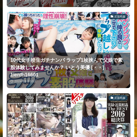
2024年8月12日
近親相姦
10代女子校生ガチナンパ ラップ1枚挟んで父娘で素
股体験してみませんか？ いとう美優 [・・]
1ienfh16601
2024年8月10日
近親相姦