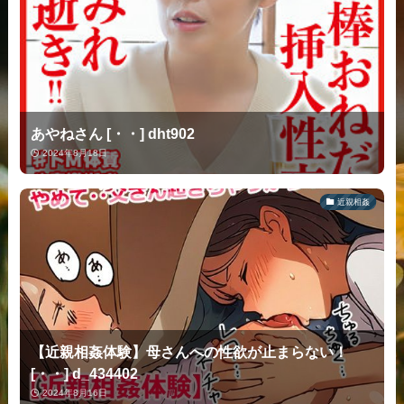
あやねさん [・・] dht902
2024年8月18日
近親相姦
【近親相姦体験】母さんへの性欲が止まらない！
[・・] d_434402
2024年8月16日