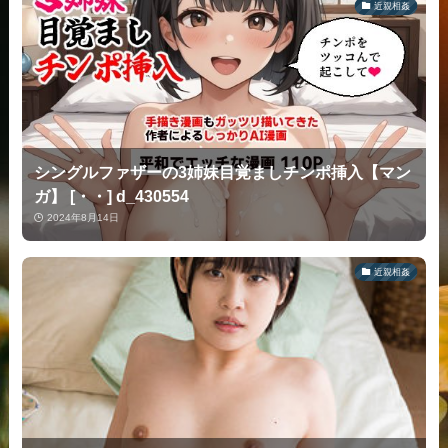
近親相姦
シングルファザーの3姉妹目覚ましチンポ挿入【マン
ガ】 [・・] d_430554
2024年8月14日
近親相姦