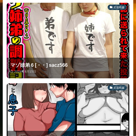
近親相姦
マゾ姉弟 6 [・・] sacz566
2024年8月15日
近親相姦