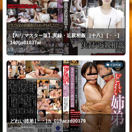
【AIリマスター版】実録・近親相姦 ［十八］ [・・]
140gs01837ai
2024年8月10日
近親相姦
どれい姉弟 [・・] h_019aczd00179
2024年8月10日