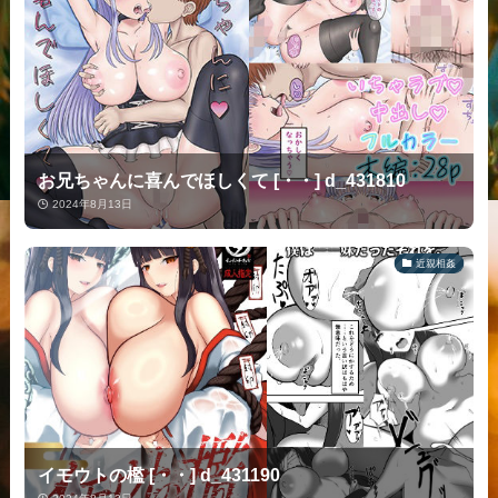
お兄ちゃんに喜んでほしくて [・・] d_431810
2024年8月13日
近親相姦
イモウトの檻 [・・] d_431190