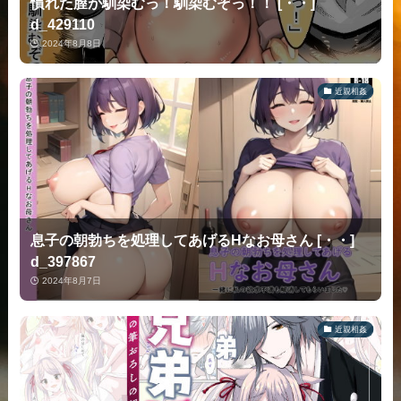
慣れた膣が馴染むっ！馴染むぞっ！！ [・・]
d_429110
2024年8月8日
近親相姦
息子の朝勃ちを処理してあげるHなお母さん [・・]
d_397867
2024年8月7日
近親相姦