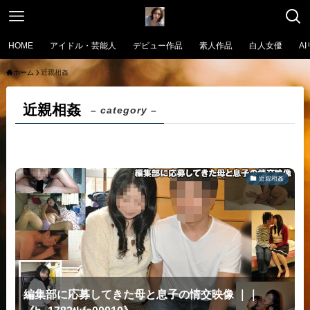
HOME
アイドル・芸能人
デビュー作品
素人作品
白人女優
A
ホーム
近親相姦
近親相姦
– category –
近親相姦
編集部に応募してきた母と息子の情交映像 ｜｜