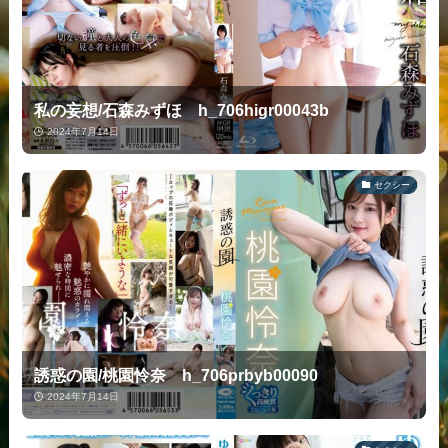
私の妄想/石森みずほ h_706higr00043b
2024年7月14日
セクシー
誘惑の園/桃園怜奈 h_706prbyb00090
2024年7月14日