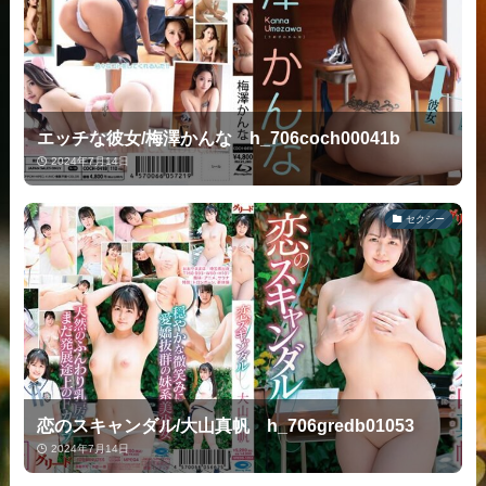
エッチな彼女/梅澤かんな h_706coch00041b
2024年7月14日
セクシー
恋のスキャンダル/大山真帆 h_706gredb01053
2024年7月14日