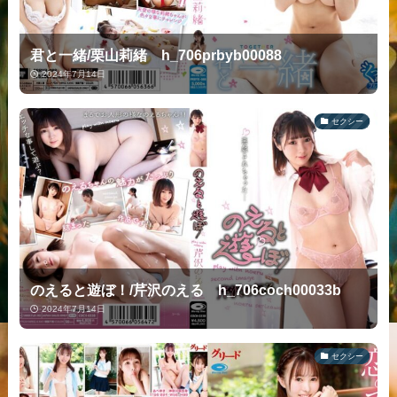
君と一緒/栗山莉緒 h_706prbyb00088
2024年7月14日
セクシー
のえると遊ぼ！/芹沢のえる h_706coch00033b
2024年7月14日
セクシー