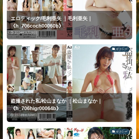
エロティック/毛利亜矢 ｜毛利亜矢｜
《h_706coch00060b》
2024年8月28日
セクシー
盗撮された私/松山まなか ｜松山まなか｜
《h_706higr00064b》
2024年8月28日
セクシー