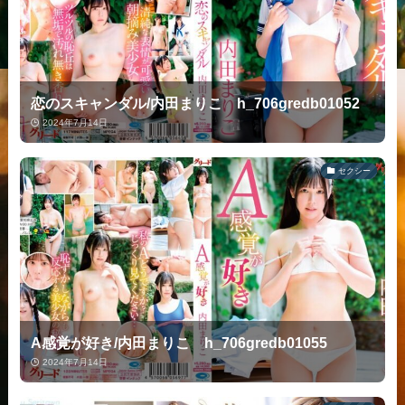
恋のスキャンダル/内田まりこ h_706gredb01052
2024年7月14日
セクシー
A感覚が好き/内田まりこ h_706gredb01055
2024年7月14日