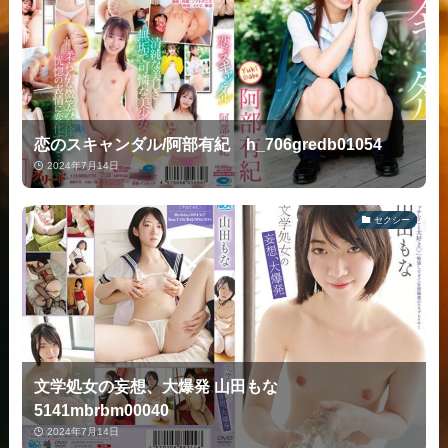
恋のスキャンダル/阿部有紀 h_706gredb01054
2024年7月14日
セクシー
文学処女の妄想、大爆発 山田もな
5141mbrbm00040
2024年7月14日