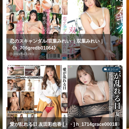
恋のスキャンダル/双葉みれい ｜双葉みれい｜
《h_706gredb01064》
2024年8月28日
セクシー
愛が乱れる日 友田彩也香 [・・] h_1714grace00018