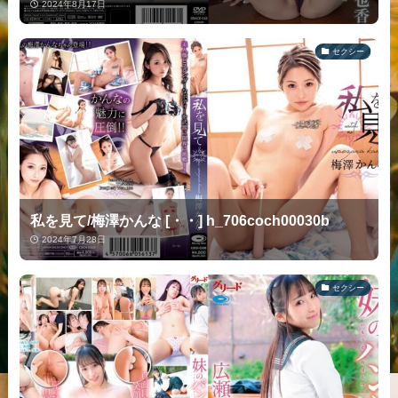
2024年8月17日
セクシー
私を見て/梅澤かんな [・・] h_706coch00030b
2024年7月28日
セクシー