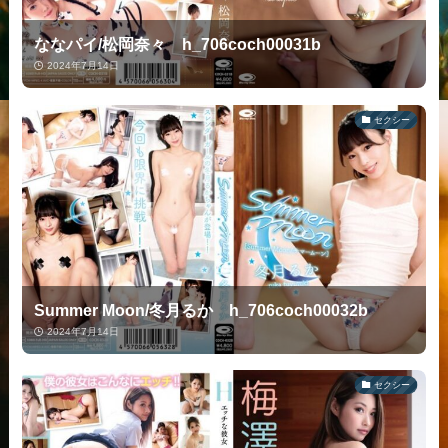
ななパイ/松岡奈々 h_706coch00031b
2024年7月14日
セクシー
Summer Moon/冬月るか h_706coch00032b
2024年7月14日
セクシー