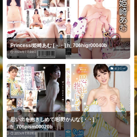
Princess/姫崎あむ [・・] h_706higr00040b
2024年7月28日
セクシー
思い出を抱きしめて/杉野かんな [・・]
h_706pism00020b
2024年7月28日