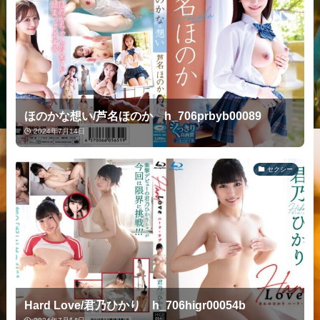
ほのかな想い/芦名ほのか h_706prbyb00089
2024年7月14日
セクシー
Hard Love/君乃ひかり h_706higr00054b