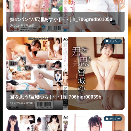
妹のパンツ/広瀬あすか [・・] h_706gredb01050
2024年7月28日
セクシー
君を思う/宮城ゆら [・・] h_706higr00039b
2024年7月28日
セクシー