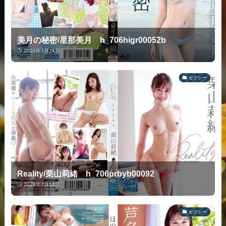
美月の秘密/星那美月 h_706higr00052b
2024年7月14日
セクシー
Reality/栗山莉緒 h_706prbyb00092
2024年7月14日
セクシー