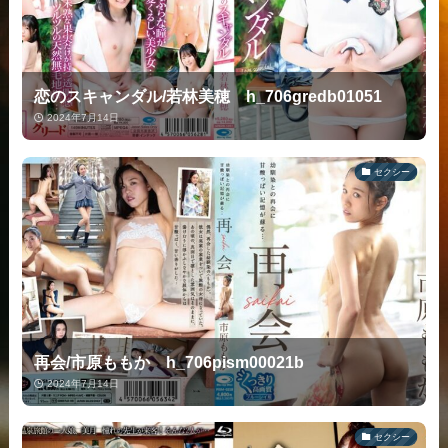
恋のスキャンダル/若林美穂 h_706gredb01051
2024年7月14日
セクシー
再会/市原ももか h_706pism00021b
2024年7月14日
セクシー