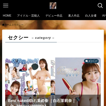
HOME
アイドル・芸能人
デビュー作品
素人作品
白人女優
A
ホーム
セクシー
セクシー
– category –
セクシー
Best naked/白石茉莉奈 ｜白石茉莉奈｜