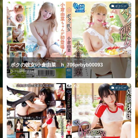
セクシー
ボクの彼女/小倉由菜 h_706prbyb00093
2024年7月14日
セクシー