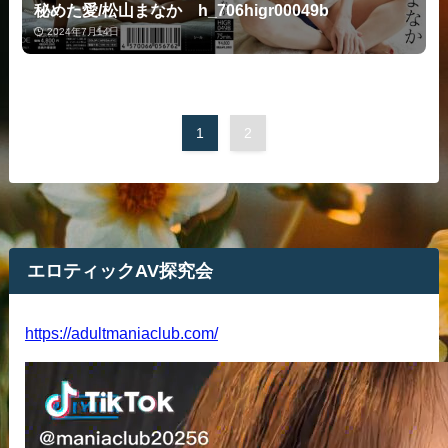
秘めた愛/松山まなか h_706higr00049b
2024年7月14日
1
2
エロティックAV探究会
https://adultmaniaclub.com/