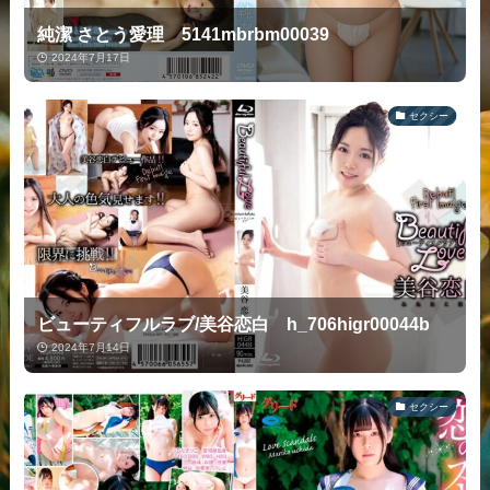
純潔 さとう愛理 5141mbrbm00039
2024年7月17日
セクシー
ビューティフルラブ/美谷恋白 h_706higr00044b
2024年7月14日
セクシー