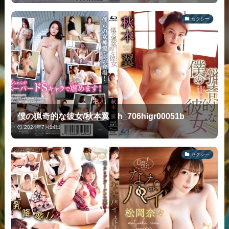
セクシー
僕の猟奇的な彼女/秋本翼 h_706higr00051b
2024年7月14日
セクシー