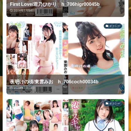
First Love/君乃ひかり h_706higr00045b
2024年7月14日
セクシー
夜明けの頃/東雲みお h_706coch00034b
2024年7月14日
セクシー