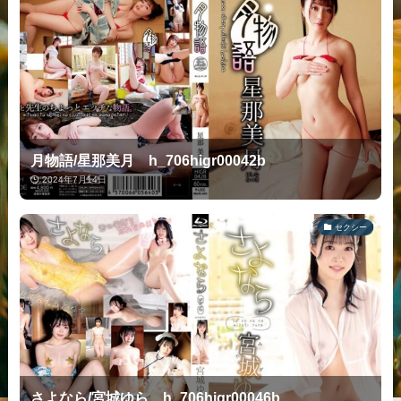
月物語/星那美月 h_706higr00042b
2024年7月14日
セクシー
さよなら/宮城ゆら h_706higr00046b